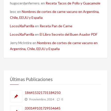
hugocerdanferrero.
en
Receta Tacos de Pollo y Guacamole
leoc
en
Nombres de cortes de carne vacuno en Argentina,
Chile, EEUU y España
LocosXlaParrilla
en
Receta Pan de Carne
LocosXlaParrilla
en
El Libro Secreto del Buen Asador PDF
Jerry McIntire
en
Nombres de cortes de carne vacuno en
Argentina, Chile, EEUU y España
Últimas Publicaciones
186415321731184250
9 noviembre, 2024
0
330149101729554645