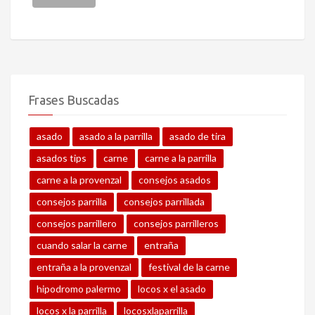
Frases Buscadas
asado
asado a la parrilla
asado de tira
asados tips
carne
carne a la parrilla
carne a la provenzal
consejos asados
consejos parrilla
consejos parrillada
consejos parrillero
consejos parrilleros
cuando salar la carne
entraña
entraña a la provenzal
festival de la carne
hipodromo palermo
locos x el asado
locos x la parrilla
locosxlaparrilla