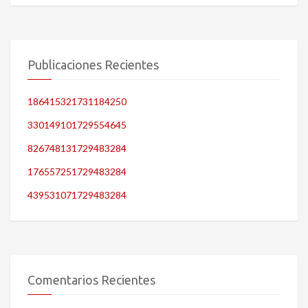
Publicaciones Recientes
186415321731184250
330149101729554645
826748131729483284
176557251729483284
439531071729483284
Comentarios Recientes