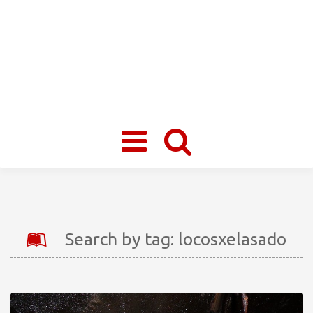
Toggle
navigation
Search by tag: locosxelasado