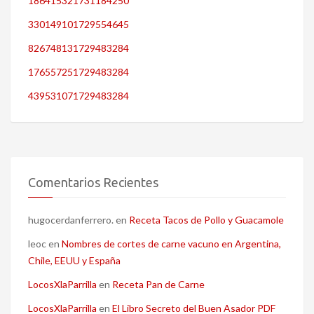
186415321731184250
330149101729554645
826748131729483284
176557251729483284
439531071729483284
Comentarios Recientes
hugocerdanferrero.
en
Receta Tacos de Pollo y Guacamole
leoc
en
Nombres de cortes de carne vacuno en Argentina,
Chile, EEUU y España
LocosXlaParrilla
en
Receta Pan de Carne
LocosXlaParrilla
en
El Libro Secreto del Buen Asador PDF