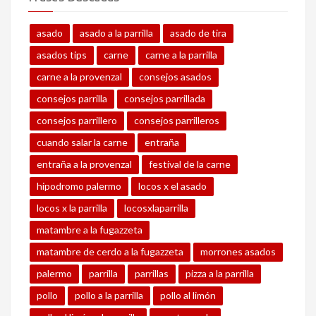
asado
asado a la parrilla
asado de tira
asados tips
carne
carne a la parrilla
carne a la provenzal
consejos asados
consejos parrilla
consejos parrillada
consejos parrillero
consejos parrilleros
cuando salar la carne
entraña
entraña a la provenzal
festival de la carne
hipodromo palermo
locos x el asado
locos x la parrilla
locosxlaparrilla
matambre a la fugazzeta
matambre de cerdo a la fugazzeta
morrones asados
palermo
parrilla
parrillas
pizza a la parrilla
pollo
pollo a la parrilla
pollo al limón