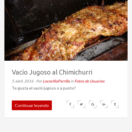
Vacío Jugoso al Chimichurri
5 abril, 2016
Por
LocosXlaParrilla
in
Fotos de Usuarios
Te gusta el vació jugoso o a punto?
Continuar leyendo