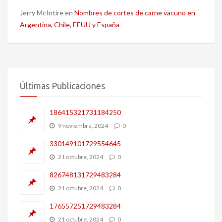
Jerry McIntire
en
Nombres de cortes de carne vacuno en
Argentina, Chile, EEUU y España
Últimas Publicaciones
186415321731184250
9 noviembre, 2024
0
330149101729554645
21 octubre, 2024
0
826748131729483284
21 octubre, 2024
0
176557251729483284
21 octubre, 2024
0