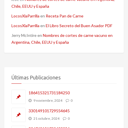
Chile, EEUU y España
LocosXlaParrilla
en
Receta Pan de Carne
LocosXlaParrilla
en
El Libro Secreto del Buen Asador PDF
Jerry McIntire
en
Nombres de cortes de carne vacuno en
Argentina, Chile, EEUU y España
Últimas Publicaciones
186415321731184250
9 noviembre, 2024
0
330149101729554645
21 octubre, 2024
0