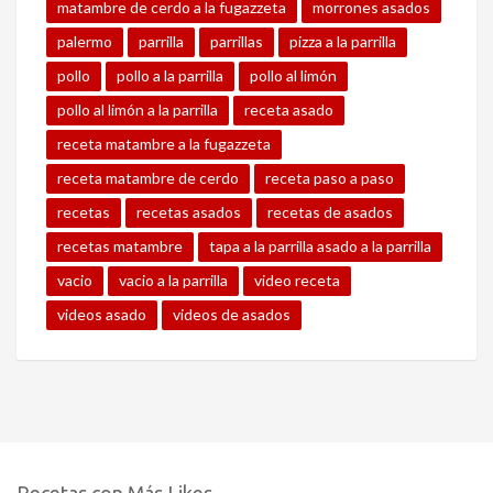
matambre de cerdo a la fugazzeta
morrones asados
palermo
parrilla
parrillas
pizza a la parrilla
pollo
pollo a la parrilla
pollo al limón
pollo al limón a la parrilla
receta asado
receta matambre a la fugazzeta
receta matambre de cerdo
receta paso a paso
recetas
recetas asados
recetas de asados
recetas matambre
tapa a la parrilla asado a la parrilla
vacio
vacio a la parrilla
video receta
videos asado
videos de asados
Recetas con Más Likes