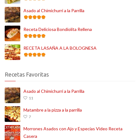
Asado al Chimichurri a la Parrilla
Receta Deliciosa Bondiolita Rellena
RECETA LASAÑA A LA BOLOGNESA
Recetas Favoritas
Asado al Chimichurri a la Parrilla
11
Matambre a la pizza a la parrilla
7
Morrones Asados con Ajo y Especias Video Receta
Casera