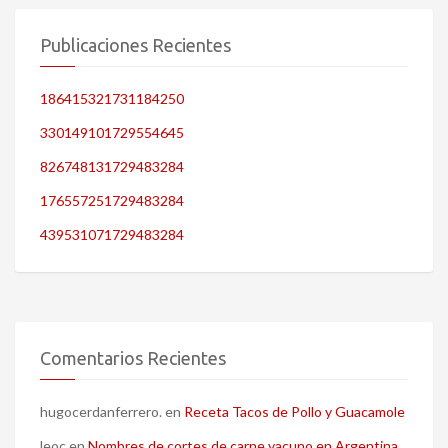
Publicaciones Recientes
186415321731184250
330149101729554645
826748131729483284
176557251729483284
439531071729483284
Comentarios Recientes
hugocerdanferrero.
en
Receta Tacos de Pollo y Guacamole
leoc
en
Nombres de cortes de carne vacuno en Argentina,