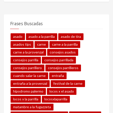
Frases Buscadas
asado
asado a la parrilla
asado de tira
asados tips
carne
carne a la parrilla
carne a la provenzal
consejos asados
consejos parrilla
consejos parrillada
consejos parrillero
consejos parrilleros
cuando salar la carne
entraña
entraña a la provenzal
festival de la carne
hipodromo palermo
locos x el asado
locos x la parrilla
locosxlaparrilla
matambre a la fugazzeta