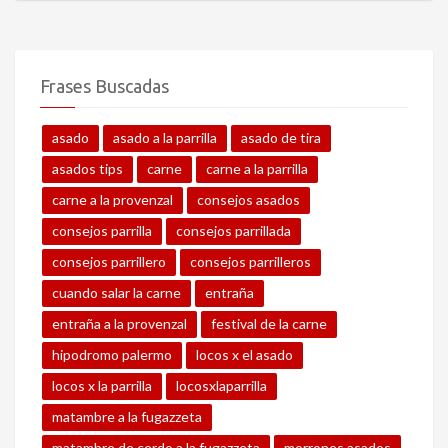
Frases Buscadas
asado
asado a la parrilla
asado de tira
asados tips
carne
carne a la parrilla
carne a la provenzal
consejos asados
consejos parrilla
consejos parrillada
consejos parrillero
consejos parrilleros
cuando salar la carne
entraña
entraña a la provenzal
festival de la carne
hipodromo palermo
locos x el asado
locos x la parrilla
locosxlaparrilla
matambre a la fugazzeta
matambre de cerdo a la fugazzeta
morrones asados