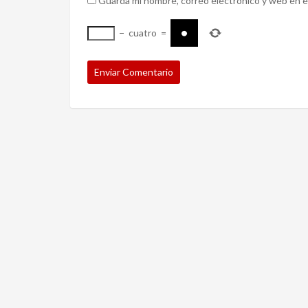
Guarda mi nombre, correo electrónico y web en e
−
cuatro
=