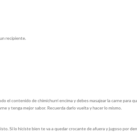
un recipiente.
 todo el contenido de chimichurri encima y debes masajear la carne para q
carne y tenga mejor sabor. Recuerda darlo vuelta y hacer lo mismo.
listo. Si lo hiciste bien te va a quedar crocante de afuera y jugoso por den