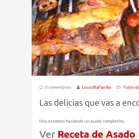
0 comentarios
LocosXlaParrilla
Fotos de
Las delicias que vas a enc
Hoy estamos haciendo un asado completito.
Ver
Receta de Asado