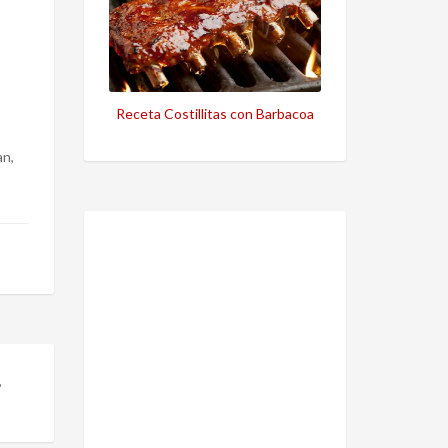
Receta Costillitas con Barbacoa
an,
,