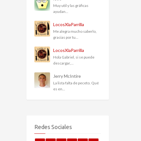
Muy util y las gráficas
ayudan...
LocosXlaParrilla
Me alegra mucho saberlo,
gracias por tu...
LocosXlaParrilla
Hola Gabriel, si se puede
descargar,...
Jerry McIntire
La lista falta de peceto. Qué
es en...
Redes Sociales