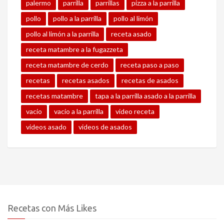
palermo
parrilla
parrillas
pizza a la parrilla
pollo
pollo a la parrilla
pollo al limón
pollo al limón a la parrilla
receta asado
receta matambre a la fugazzeta
receta matambre de cerdo
receta paso a paso
recetas
recetas asados
recetas de asados
recetas matambre
tapa a la parrilla asado a la parrilla
vacio
vacio a la parrilla
video receta
videos asado
videos de asados
Recetas con Más Likes