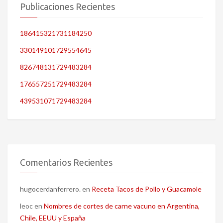
Publicaciones Recientes
186415321731184250
330149101729554645
826748131729483284
176557251729483284
439531071729483284
Comentarios Recientes
hugocerdanferrero.
en
Receta Tacos de Pollo y Guacamole
leoc
en
Nombres de cortes de carne vacuno en Argentina,
Chile, EEUU y España