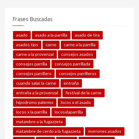
Frases Buscadas
asado
asado a la parrilla
asado de tira
asados tips
carne
carne a la parrilla
carne a la provenzal
consejos asados
consejos parrilla
consejos parrillada
consejos parrillero
consejos parrilleros
cuando salar la carne
entraña
entraña a la provenzal
festival de la carne
hipodromo palermo
locos x el asado
locos x la parrilla
locosxlaparrilla
matambre a la fugazzeta
matambre de cerdo a la fugazzeta
morrones asados