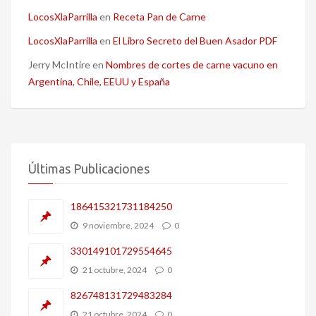
LocosXlaParrilla
en
Receta Pan de Carne
LocosXlaParrilla
en
El Libro Secreto del Buen Asador PDF
Jerry McIntire
en
Nombres de cortes de carne vacuno en
Argentina, Chile, EEUU y España
Últimas Publicaciones
186415321731184250
9 noviembre, 2024
0
330149101729554645
21 octubre, 2024
0
826748131729483284
21 octubre, 2024
0