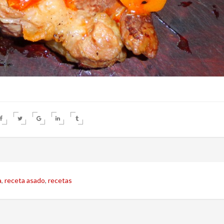
a
,
receta asado
,
recetas