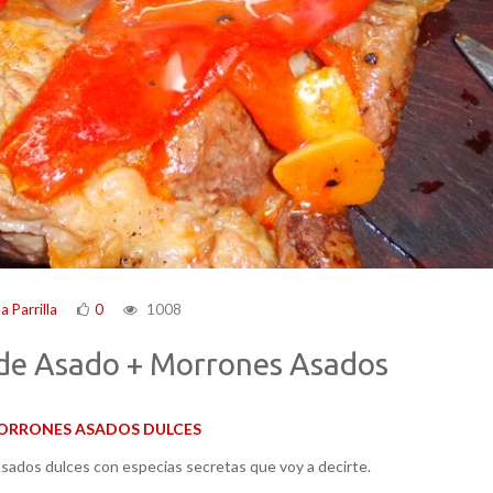
a Parrilla
0
1008
e Asado + Morrones Asados
ORRONES ASADOS DULCES
sados dulces con especias secretas que voy a decirte.