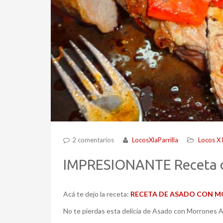
2 comentarios
LocosXlaParrilla
Locos X l
IMPRESIONANTE Receta d
Acá te dejo la receta:
RECETA DE ASADO CON M
No te pierdas esta delicia de Asado con Morrones A