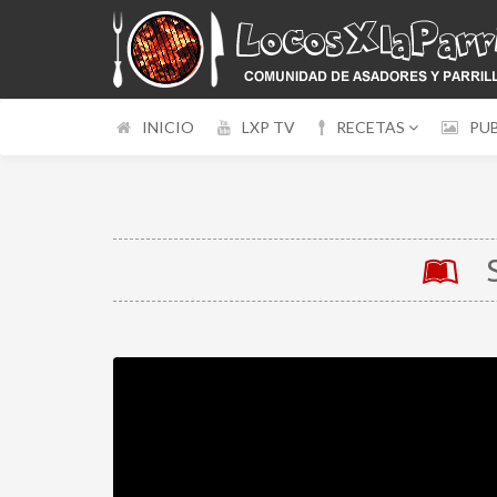
INICIO
LXP TV
RECETAS
PU
S