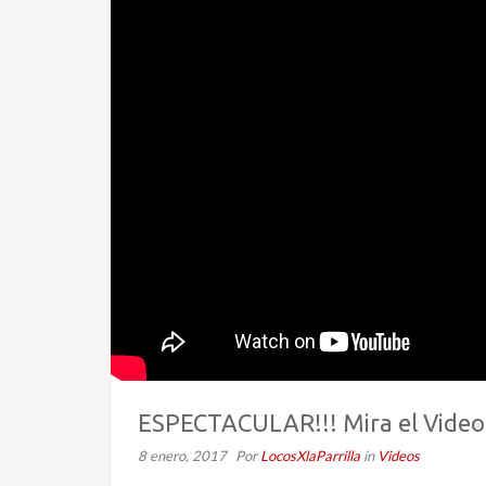
ESPECTACULAR!!! Mira el Video c
8 enero, 2017
Por
LocosXlaParrilla
in
Videos