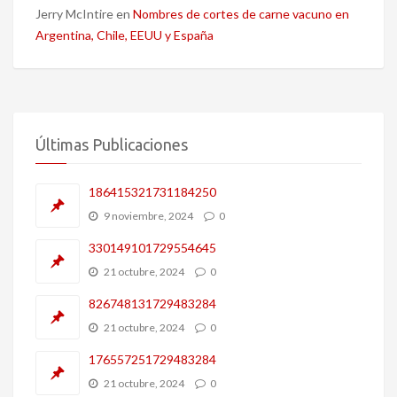
Jerry McIntire
en
Nombres de cortes de carne vacuno en
Argentina, Chile, EEUU y España
Últimas Publicaciones
186415321731184250
9 noviembre, 2024
0
330149101729554645
21 octubre, 2024
0
826748131729483284
21 octubre, 2024
0
176557251729483284
21 octubre, 2024
0