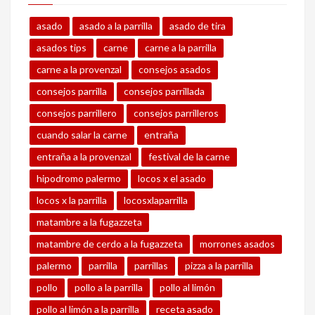
asado
asado a la parrilla
asado de tira
asados tips
carne
carne a la parrilla
carne a la provenzal
consejos asados
consejos parrilla
consejos parrillada
consejos parrillero
consejos parrilleros
cuando salar la carne
entraña
entraña a la provenzal
festival de la carne
hipodromo palermo
locos x el asado
locos x la parrilla
locosxlaparrilla
matambre a la fugazzeta
matambre de cerdo a la fugazzeta
morrones asados
palermo
parrilla
parrillas
pizza a la parrilla
pollo
pollo a la parrilla
pollo al limón
pollo al limón a la parrilla
receta asado