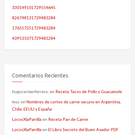
330149101729554645
826748131729483284
176557251729483284
439531071729483284
Comentarios Recientes
hugocerdanferrero.
en
Receta Tacos de Pollo y Guacamole
leoc
en
Nombres de cortes de carne vacuno en Argentina,
Chile, EEUU y España
LocosXlaParrilla
en
Receta Pan de Carne
LocosXlaParrilla
en
El Libro Secreto del Buen Asador PDF