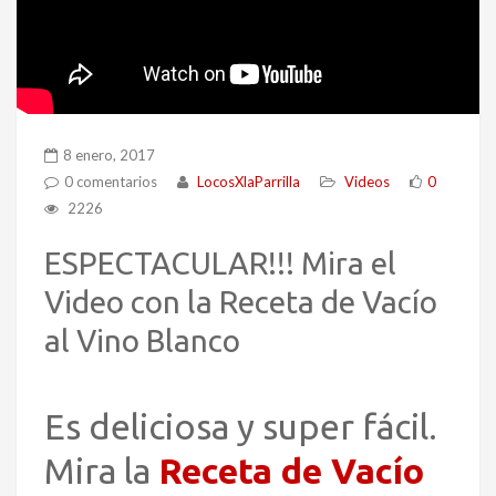
8 enero, 2017
0 comentarios
LocosXlaParrilla
Videos
0
2226
ESPECTACULAR!!! Mira el
Video con la Receta de Vacío
al Vino Blanco
Es deliciosa y super fácil.
Mira la
Receta de Vacío