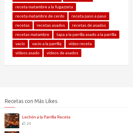
receta matambre a la fugazzeta
receta matambre de cerdo
receta paso a paso
recetas
recetas asados
recetas de asados
recetas matambre
tapa a la parrilla asado a la parrilla
vacio
vacio a la parrilla
video receta
videos asado
videos de asados
Recetas con Más Likes
Lechón a la Parrilla Receta
20