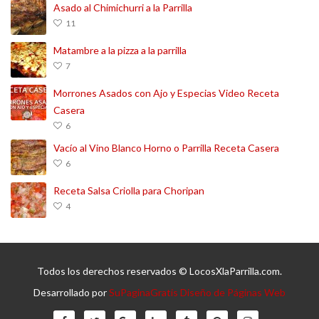
Asado al Chimichurri a la Parrilla
11
Matambre a la pizza a la parrilla
7
Morrones Asados con Ajo y Especias Video Receta
Casera
6
Vacío al Vino Blanco Horno o Parrilla Receta Casera
6
Receta Salsa Criolla para Choripan
4
Todos los derechos reservados © LocosXlaParrilla.com.
Desarrollado por
SuPaginaGratis Diseño de Páginas Web