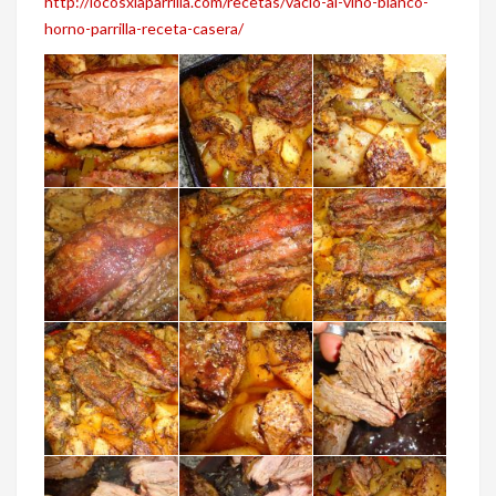
http://locosxlaparrilla.com/recetas/vacio-al-vino-blanco-
horno-parrilla-receta-casera/