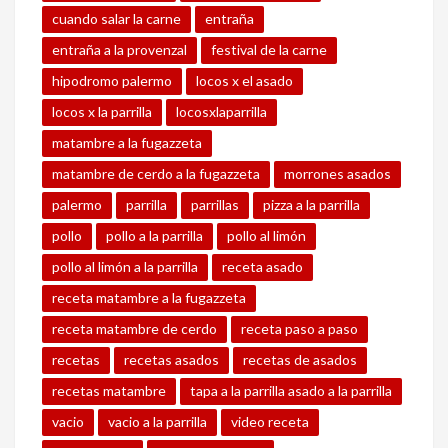
cuando salar la carne
entraña
entraña a la provenzal
festival de la carne
hipodromo palermo
locos x el asado
locos x la parrilla
locosxlaparrilla
matambre a la fugazzeta
matambre de cerdo a la fugazzeta
morrones asados
palermo
parrilla
parrillas
pizza a la parrilla
pollo
pollo a la parrilla
pollo al limón
pollo al limón a la parrilla
receta asado
receta matambre a la fugazzeta
receta matambre de cerdo
receta paso a paso
recetas
recetas asados
recetas de asados
recetas matambre
tapa a la parrilla asado a la parrilla
vacio
vacio a la parrilla
video receta