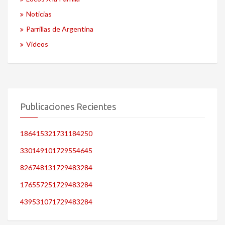
Noticias
Parrillas de Argentina
Videos
Publicaciones Recientes
186415321731184250
330149101729554645
826748131729483284
176557251729483284
439531071729483284