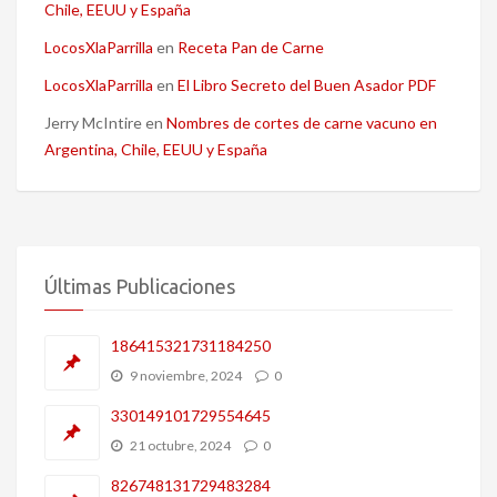
Chile, EEUU y España
LocosXlaParrilla
en
Receta Pan de Carne
LocosXlaParrilla
en
El Libro Secreto del Buen Asador PDF
Jerry McIntire
en
Nombres de cortes de carne vacuno en
Argentina, Chile, EEUU y España
Últimas Publicaciones
186415321731184250
9 noviembre, 2024
0
330149101729554645
21 octubre, 2024
0
826748131729483284