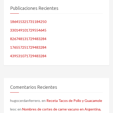
Publicaciones Recientes
186415321731184250
330149101729554645
826748131729483284
176557251729483284
439531071729483284
Comentarios Recientes
hugocerdanferrero.
en
Receta Tacos de Pollo y Guacamole
leoc
en
Nombres de cortes de carne vacuno en Argentina,