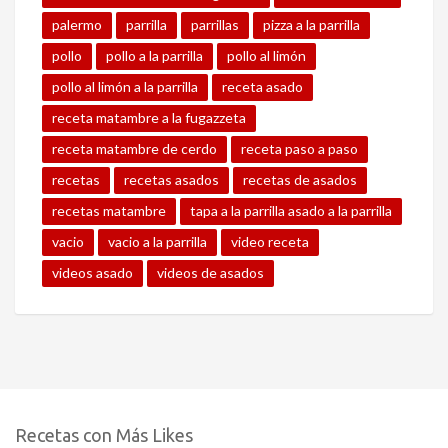
palermo
parrilla
parrillas
pizza a la parrilla
pollo
pollo a la parrilla
pollo al limón
pollo al limón a la parrilla
receta asado
receta matambre a la fugazzeta
receta matambre de cerdo
receta paso a paso
recetas
recetas asados
recetas de asados
recetas matambre
tapa a la parrilla asado a la parrilla
vacio
vacio a la parrilla
video receta
videos asado
videos de asados
Recetas con Más Likes