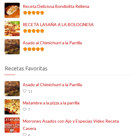
Receta Deliciosa Bondiolita Rellena
RECETA LASAÑA A LA BOLOGNESA
Asado al Chimichurri a la Parrilla
Recetas Favoritas
Asado al Chimichurri a la Parrilla
11
Matambre a la pizza a la parrilla
7
Morrones Asados con Ajo y Especias Video Receta
Casera
6