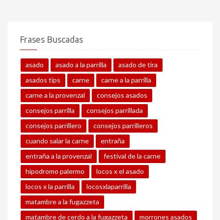
Frases Buscadas
asado
asado a la parrilla
asado de tira
asados tips
carne
carne a la parrilla
carne a la provenzal
consejos asados
consejos parrilla
consejos parrillada
consejos parrillero
consejos parrilleros
cuando salar la carne
entraña
entraña a la provenzal
festival de la carne
hipodromo palermo
locos x el asado
locos x la parrilla
locosxlaparrilla
matambre a la fugazzeta
matambre de cerdo a la fugazzeta
morrones asados