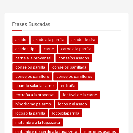
Frases Buscadas
asado
asado a la parrilla
asado de tira
asados tips
carne
carne a la parrilla
carne a la provenzal
consejos asados
consejos parrilla
consejos parrillada
consejos parrillero
consejos parrilleros
cuando salar la carne
entraña
entraña a la provenzal
festival de la carne
hipodromo palermo
locos x el asado
locos x la parrilla
locosxlaparrilla
matambre a la fugazzeta
matambre de cerdo a la fugazzeta
morrones asados