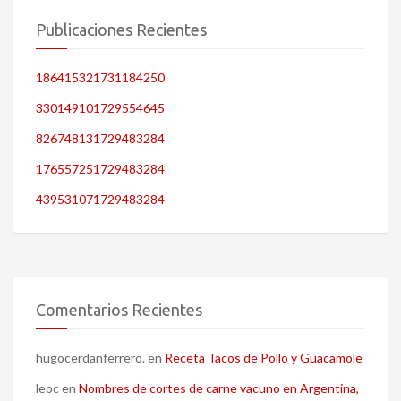
Publicaciones Recientes
186415321731184250
330149101729554645
826748131729483284
176557251729483284
439531071729483284
Comentarios Recientes
hugocerdanferrero.
en
Receta Tacos de Pollo y Guacamole
leoc
en
Nombres de cortes de carne vacuno en Argentina,