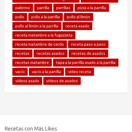
palermo
parrilla
parrillas
pizza a la parrilla
pollo
pollo a la parrilla
pollo al limón
pollo al limón a la parrilla
receta asado
receta matambre a la fugazzeta
receta matambre de cerdo
receta paso a paso
recetas
recetas asados
recetas de asados
recetas matambre
tapa a la parrilla asado a la parrilla
vacio
vacio a la parrilla
video receta
videos asado
videos de asados
Recetas con Más Likes