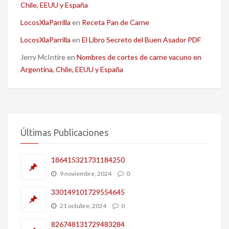
Chile, EEUU y España
LocosXlaParrilla
en
Receta Pan de Carne
LocosXlaParrilla
en
El Libro Secreto del Buen Asador PDF
Jerry McIntire
en
Nombres de cortes de carne vacuno en
Argentina, Chile, EEUU y España
Últimas Publicaciones
186415321731184250
9 noviembre, 2024
0
330149101729554645
21 octubre, 2024
0
826748131729483284