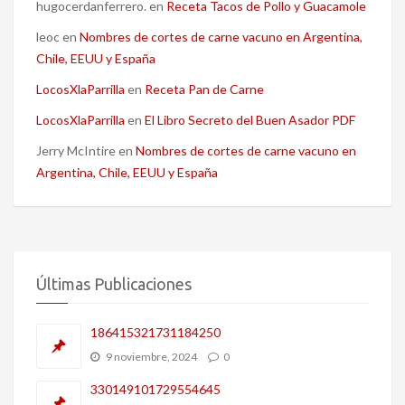
hugocerdanferrero.
en
Receta Tacos de Pollo y Guacamole
leoc
en
Nombres de cortes de carne vacuno en Argentina,
Chile, EEUU y España
LocosXlaParrilla
en
Receta Pan de Carne
LocosXlaParrilla
en
El Libro Secreto del Buen Asador PDF
Jerry McIntire
en
Nombres de cortes de carne vacuno en
Argentina, Chile, EEUU y España
Últimas Publicaciones
186415321731184250
9 noviembre, 2024
0
330149101729554645