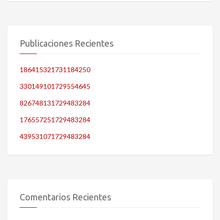
Publicaciones Recientes
186415321731184250
330149101729554645
826748131729483284
176557251729483284
439531071729483284
Comentarios Recientes