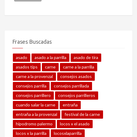
Frases Buscadas
asado
asado a la parrilla
asado de tira
asados tips
carne
carne a la parrilla
carne a la provenzal
consejos asados
consejos parrilla
consejos parrillada
consejos parrillero
consejos parrilleros
cuando salar la carne
entraña
entraña a la provenzal
festival de la carne
hipodromo palermo
locos x el asado
locos x la parrilla
locosxlaparrilla