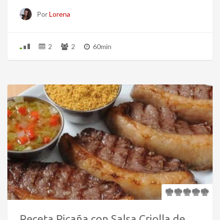
Por
Lorena
2
2
60min
Receta Picaña con Salsa Criolla de