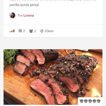
parrilla queda genial.
Por
Lorena
2
2
20min