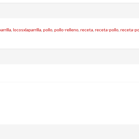
arrilla
,
locosxlaparrilla
,
pollo
,
pollo-relleno
,
receta
,
receta-pollo
,
receta-po