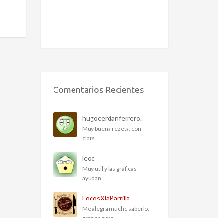
Comentarios Recientes
hugocerdanferrero.
Muy buena rezeta, con
clars...
leoc
Muy util y las gráficas
ayudan...
LocosXlaParrilla
Me alegra mucho saberlo,
gracias por tu...