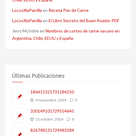
LocosXlaParrilla
en
Receta Pan de Carne
LocosXlaParrilla
en
El Libro Secreto del Buen Asador PDF
Jerry McIntire
en
Nombres de cortes de carne vacuno en
Argentina, Chile, EEUU y España
Últimas Publicaciones
186415321731184250
9 noviembre, 2024
0
330149101729554645
21 octubre, 2024
0
826748131729483284