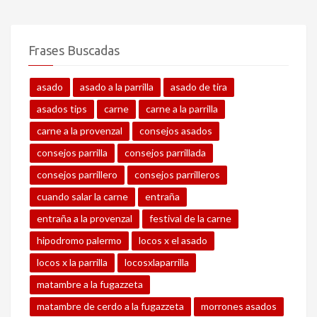
Frases Buscadas
asado
asado a la parrilla
asado de tira
asados tips
carne
carne a la parrilla
carne a la provenzal
consejos asados
consejos parrilla
consejos parrillada
consejos parrillero
consejos parrilleros
cuando salar la carne
entraña
entraña a la provenzal
festival de la carne
hipodromo palermo
locos x el asado
locos x la parrilla
locosxlaparrilla
matambre a la fugazzeta
matambre de cerdo a la fugazzeta
morrones asados