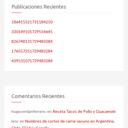
Publicaciones Recientes
186415321731184250
330149101729554645
826748131729483284
176557251729483284
439531071729483284
Comentarios Recientes
hugocerdanferrero.
en
Receta Tacos de Pollo y Guacamole
leoc
en
Nombres de cortes de carne vacuno en Argentina,
Chile, EEUU y España