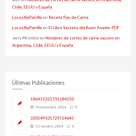
Chile, EEUU y España
LocosXlaParrilla
en
Receta Pan de Carne
LocosXlaParrilla
en
El Libro Secreto del Buen Asador PDF
Jerry McIntire
en
Nombres de cortes de carne vacuno en
Argentina, Chile, EEUU y España
Últimas Publicaciones
186415321731184250
9 noviembre, 2024
0
330149101729554645
21 octubre, 2024
0