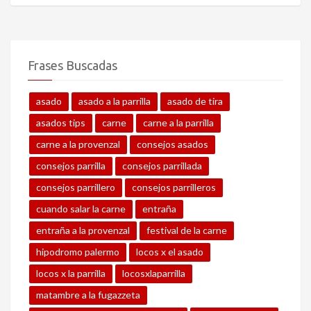
Frases Buscadas
asado
asado a la parrilla
asado de tira
asados tips
carne
carne a la parrilla
carne a la provenzal
consejos asados
consejos parrilla
consejos parrillada
consejos parrillero
consejos parrilleros
cuando salar la carne
entraña
entraña a la provenzal
festival de la carne
hipodromo palermo
locos x el asado
locos x la parrilla
locosxlaparrilla
matambre a la fugazzeta