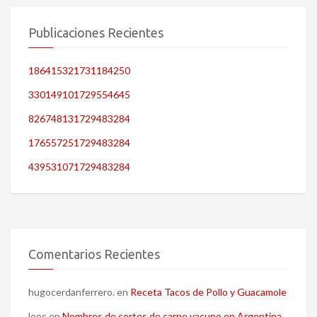
Publicaciones Recientes
186415321731184250
330149101729554645
826748131729483284
176557251729483284
439531071729483284
Comentarios Recientes
hugocerdanferrero.
en
Receta Tacos de Pollo y Guacamole
leoc
en
Nombres de cortes de carne vacuno en Argentina,