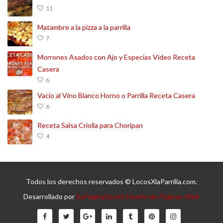
11
Matambre a la pizza a la parrilla
7
Morrones Asados con Ajo y Especias Video Receta
Casera
6
Vacío al Vino Blanco Horno o Parrilla Receta Casera
6
Receta Salsa Criolla para Choripan
4
Todos los derechos reservados © LocosXlaParrilla.com.
Desarrollado por
SuPaginaGratis Diseño de Páginas Web