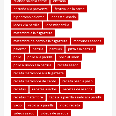
cuando salar la carne
entraña
entraña a la provenzal
festival de la carne
hipodromo palermo
locos x el asado
locos x la parrilla
locosxlaparrilla
matambre a la fugazzeta
matambre de cerdo a la fugazzeta
morrones asados
palermo
parrilla
parrillas
pizza a la parrilla
pollo
pollo a la parrilla
pollo al limón
pollo al limón a la parrilla
receta asado
receta matambre a la fugazzeta
receta matambre de cerdo
receta paso a paso
recetas
recetas asados
recetas de asados
recetas matambre
tapa a la parrilla asado a la parrilla
vacio
vacio a la parrilla
video receta
videos asado
videos de asados