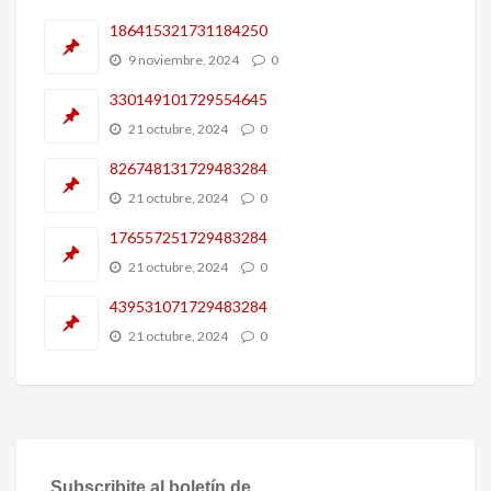
186415321731184250
9 noviembre, 2024
0
330149101729554645
21 octubre, 2024
0
826748131729483284
21 octubre, 2024
0
176557251729483284
21 octubre, 2024
0
439531071729483284
21 octubre, 2024
0
Subscribite al boletín de